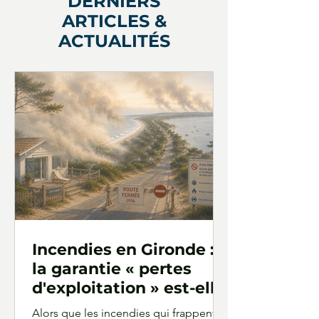
DERNIERS
ARTICLES &
ACTUALITÉS
Incendies en Gironde :
la garantie « pertes
d'exploitation » est-elle
mobilisable lorsque le
Alors que les incendies qui frappent