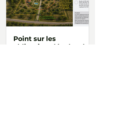
Point sur les
obligations légales de
débroussaillement
(OLD)
Les incendies qui frappent
actuellement la Gironde et les Landes
replacent au premier plan les
obligations légales de
débroussaillement (OLD),
particulièrement à l’interface entre
zones bâties et massifs boisés. Prévues
par le Code forestier, les OLD, qui
constituent l'un des outils de
prévention des incendies de forêt,