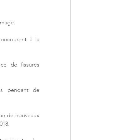
ommage.
oncourent à la 
ce de fissures 
es pendant de 
tion de nouveaux 
018.