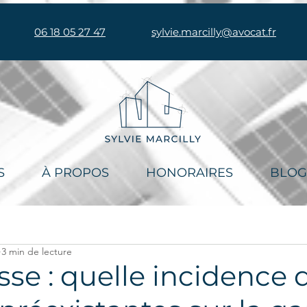
06 18 05 27 47
sylvie.marcilly@avocat.fr
S
À PROPOS
HONORAIRES
BLOG
3 min de lecture
se : quelle incidence 