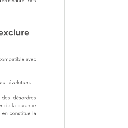
terminante
 des 
exclure 
compatible avec 
leur évolution.
 des désordres 
r de la garantie 
en constitue la 