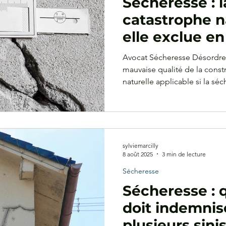
Sécheresse : l
catastrophe na
elle exclue e
d'un défaut d
Avocat Sécheresse Désordres
?
mauvaise qualité de la const
naturelle applicable si la sé
prépondérant
sylviemarcilly
8 août 2025
3 min de lecture
Sécheresse
Sécheresse : 
doit indemnis
plusieurs sini