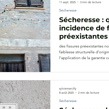
11 sept. 2025
3 min de lecture
Sécheresse
Sécheresse : 
incidence de 
préexistantes 
garantie cata
des fissures préexistantes n
naturelle ?
faiblesse structurelle d'ori
l'application de la garantie 
sylviemarcilly
8 août 2025
2 min de lecture
Sécheresse