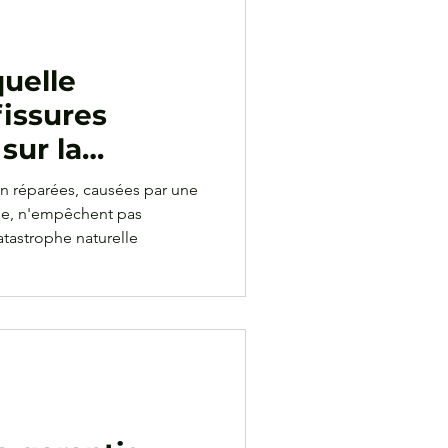
quelle
fissures
sur la
strophe
on réparées, causées par une
gine, n'empêchent pas
catastrophe naturelle