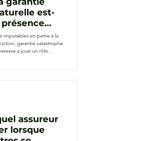
a garantie
turelle est-
n présence
e construction
 imputables en partie à la
ruction, garantie catastrophe
cheresse a joué un rôle
quel assureur
er lorsque
stres se