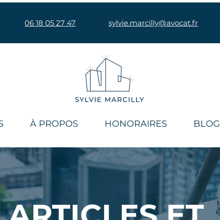
06 18 05 27 47
sylvie.marcilly@avocat.fr
S
À PROPOS
HONORAIRES
BLOG
AR​TICLES ET